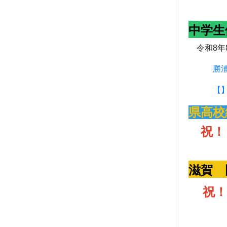
男子
中学生
令和8年
勝浦
【】
県高校
祝！
男子
滋賀 
祝！ 
少年