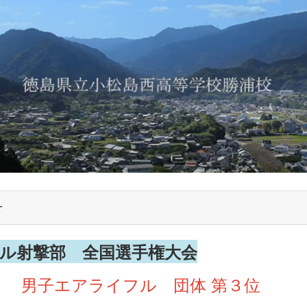
せ
ル射撃部 全国選手権大会
男子エアライフル 団体 第３
位
！