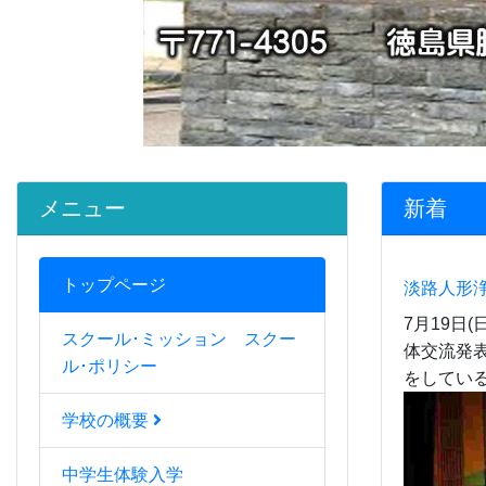
メニュー
新着
トップページ
淡路人形
7月19日
スクール･ミッション スクー
体交流発
ル･ポリシー
をしている
学校の概要
中学生体験入学