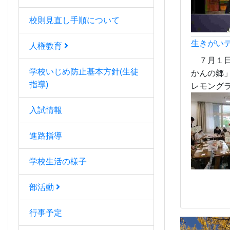
校則見直し手順について
生きがい
人権教育
７月１日
学校いじめ防止基本方針(生徒
かんの郷
指導)
レモングラ
入試情報
進路指導
学校生活の様子
部活動
行事予定