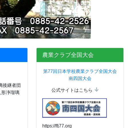
農業クラブ全国大会
第77回日本学校農業クラブ全国大会
南四国大会
璃後継者団
公式サイトはこちら
人形浄瑠璃
https://ffj77.org