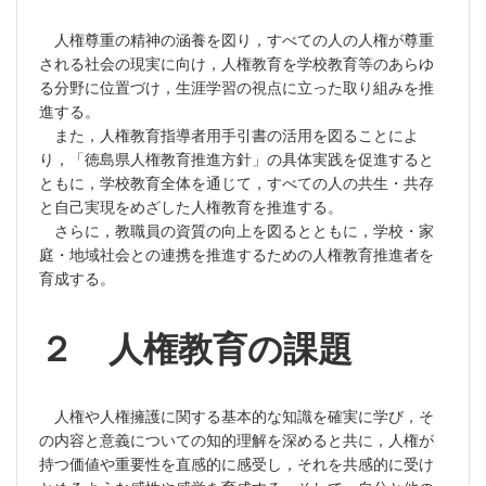
人権尊重の精神の涵養を図り，すべての人の人権が尊重
される社会の現実に向け，人権教育を学校教育等のあらゆ
る分野に位置づけ，生涯学習の視点に立った取り組みを推
進する。
また，人権教育指導者用手引書の活用を図ることによ
り，「徳島県人権教育推進方針」の具体実践を促進すると
ともに，学校教育全体を通じて，すべての人の共生・共存
と自己実現をめざした人権教育を推進する。
さらに，教職員の資質の向上を図るとともに，学校・家
庭・地域社会との連携を推進するための人権教育推進者を
育成する。
２ 人権教育の課題
人権や人権擁護に関する基本的な知識を確実に学び，そ
の内容と意義についての知的理解を深めると共に，人権が
持つ価値や重要性を直感的に感受し，それを共感的に受け