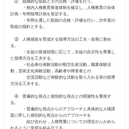
② 組織的な取組とその点検・評価を行う。
・校内人権教育推進体制を確立し，人権教育の全体
計画・年間指導計画を策定する。
・年間を通した取組の点検・評価を行い，次年度の
取組の指針とする。
③ 人権感覚を育成する指導方法の工夫・改善に努め
る。
・生徒の発達段階に応じて，生徒の自主性を尊重し
た指導方法を工夫する。
・社会奉仕体験活動や勤労生産活動，職業体験活
動，芸術文化体験活動，高齢者や障害者との
交流活動など体験的な活動を取り入れる等の指導
方法を工夫する。
④ 普遍的な視点と個別的な視点との関連性を重視す
る。
・普遍的な視点からのアプローチと具体的な人権課
題に即した個別的な視点からのアプローチを
結び合わせ，人権尊重についての理念がふかめら
れるように学習を組み立てる。