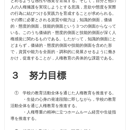
とめるような感性や感覚を育成する。そして，自分と他の
人の人権擁護を実現しようとする意識，意欲や態度を実際
の行為に結びつける実践力を育成することが求められる。
その際に必要とされる資質や能力は，知識的側面，価値
的・態度的側面，技能的側面という３つの側面からなって
いる。このうち価値的・態度的側面と技能的側面が深く人
権感覚に関わるものである。したがって，知識的側面にと
どまらず，価値的・態度的側面や技能的側面を含めた形
で，資質や能力を全面的・調和的に発展させるように働き
かけ，促進することが，人権教育の具体的な課題である。
３ 努力目標
① 学校の教育活動全体を通じた人権教育を推進する。
・生徒の心身の発達段階に即しながら，学校の教育
活動全体を通じ人権教育を推進する。
・人権尊重の精神に立つホームルーム経営や生徒指
導を推進する。