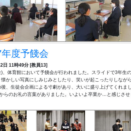
7年度予餞会
月2日 11時49分
[教員13]
(金)、体育館において予餞会が行われました。スライドで3年生
、懐かしい写真にしみじみとしたり、笑いが起こったりしなが
の後、生徒会企画による寸劇があり、大いに盛り上げてくれま
生からのお礼の言葉がありました。いよいよ卒業か…と感じさせ
。