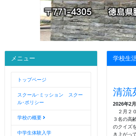
メニュー
学校生活
トップページ
清流
スクール･ミッション スクー
ル･ポリシー
2026年2月
２月２０
学校の概要
３名の高
のクイズ
中学生体験入学
き上がっ