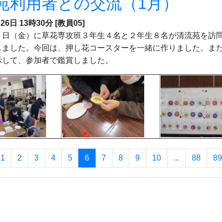
苑利用者との交流（1月）
26日 13時30分
[教員05]
日（金）に草花専攻班３年生４名と２年生８名が清流苑を訪
しました。今回は、押し花コースターを一緒に作りました。ま
示して、参加者で鑑賞しました。
1
2
3
4
5
6
7
8
9
10
...
88
89