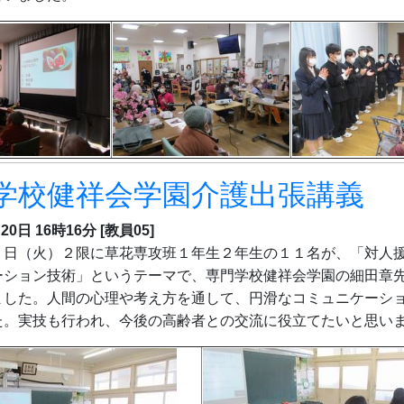
学校健祥会学園介護出張講義
20日 16時16分
[教員05]
日（火）２限に草花専攻班１年生２年生の１１名が、「対人
ーション技術」というテーマで、
専門学校健祥会学園の細田章
ました。人間の心理や考え方を通して、円滑なコミュニケーシ
た。実技も行われ、今後の高齢者との交流に役立てたいと思い