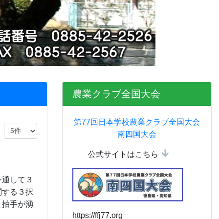
農業クラブ全国大会
第77回日本学校農業クラブ全国大会
南四国大会
公式サイトはこちら
を通して３
関する３択
と拍手が湧
https://ffj77.org