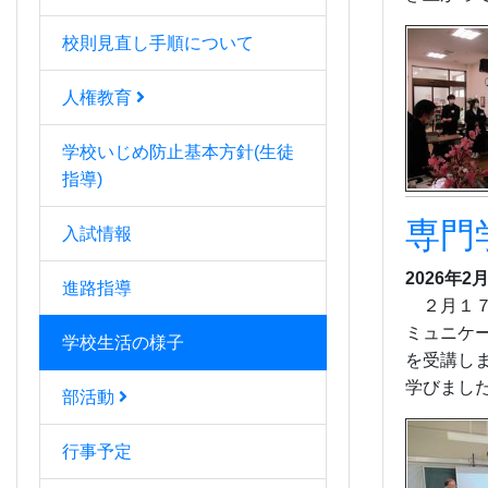
校則見直し手順について
人権教育
学校いじめ防止基本方針(生徒
指導)
専門
入試情報
2026年2月
進路指導
２月１７
ミュニケ
学校生活の様子
を受講し
学びまし
部活動
行事予定