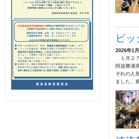
ビッ
2026年1月
１月２７
阿波勝浦
ぞれの人
ました。