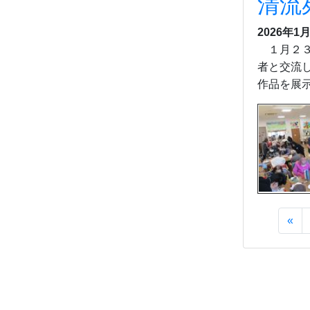
清流
2026年1月
１月２３
者と交流
作品を展
«