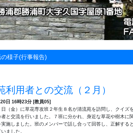
の様子(行事報告)
苑利用者との交流（２月）
20日 16時23分
[教員05]
日（金）に草花専攻班２年生８名が清流苑を訪問し、クイズ
齢者と交流を行いました。７班に分かれ、身近な草花や樹木に
を実施しました。班のメンバーで話し合って回答し、正解する
ていました。