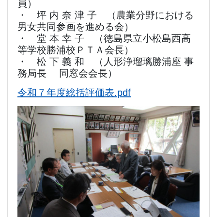
員）
・ 坪 内 奈 津 子 （農業分野における
男女共同参画を進める会）
・ 堂 本 幸 子 （徳島県立小松島西高
等学校勝浦校ＰＴＡ会長）
・ 松 下 義 和 （人形浄瑠璃勝浦座 事
務局長 同窓会会長）
令和７年度総括評価表.pdf