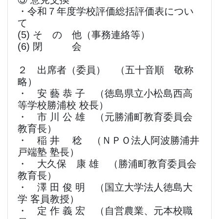
・令和７年度学校評価総括評価表につい
て
(5) そ の 他（事務連絡等）
(6) 閉 会
２ 出席者（委員） （五十音順 敬称
略）
・ 安 藝 恭 子 （徳島県立小松島西高
等学校勝浦校 校長）
・ 市 川 公 雄 （元勝浦町教育委員会
教育長）
・ 稲 井 稔 （ＮＰＯ法人阿波勝浦井
戸端塾 塾長）
・ 大久保 康 雄 （勝浦町教育委員会
教育長）
・ 澤 田 俊 明 （国立大学法人徳島大
学 客員教授）
・ 定 作 義 宏 （自営農業、元本校職