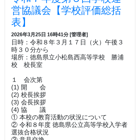
営協議会【学校評価総括
表】
2026年3月25日 16時41分
[管理者]
日時：令和８年３月１７日（火）午後３
時３０分から
場所：徳島県立小松島西高等学校 勝浦
校 校長室
１ 会次第
(1) 開 会
(2) 校長挨拶
(3) 会長挨拶
(4) 協 議
① 本校の教育活動の状況について
② 令和８年度 徳島県公立高等学校入学者
選抜合格状況
③ 意見交換