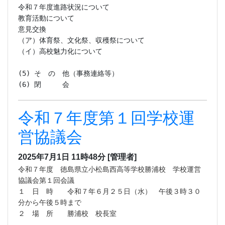
令和７年度進路状況について

教育活動について

意見交換

（ア）体育祭、文化祭、収穫祭について

（イ）高校魅力化について

(5) そ　の　他（事務連絡等）

(6) 閉　　　会
令和７年度第１回学校運
営協議会
2025年7月1日 11時48分
[管理者]
令和７年度 徳島県立小松島西高等学校勝浦校 学校運営
協議会第１回会議
１ 日 時 令和７年６月２５日（水） 午後３時３０
分から午後５時まで
２ 場 所 勝浦校 校長室