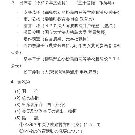
３ 出席者（令和７年度委員） （五十音順 敬称略）
・ 安藝恭子（徳島県立小松島西高等学校勝浦校 校長）
・ 市川公雄（勝浦町教育委員会 教育長）
・ 稲井 稔（ＮＰＯ法人阿波勝浦井戸端塾 元塾長）
・ 澤田俊明（国立大学法人徳島大学 客員教授）
・ 定作義宏（自営農業、元本校職員）
・ 坪内奈津子（農業分野における男女共同参画を進め
る会）
・ 堂本幸子（徳島県立小松島西高等学校勝浦校ＰＴＡ
会長）
・ 松下義和（人形浄瑠璃勝浦座 事務局長）
4 会次第
(1) 開 会
(2) 校長挨拶
(3) 出席者紹介（自己紹介）
(4) 会長及び副会長の選出・挨拶
(5) 協 議
① 令和７年度学校経営方針（案）について
② 本校の教育活動の概要について