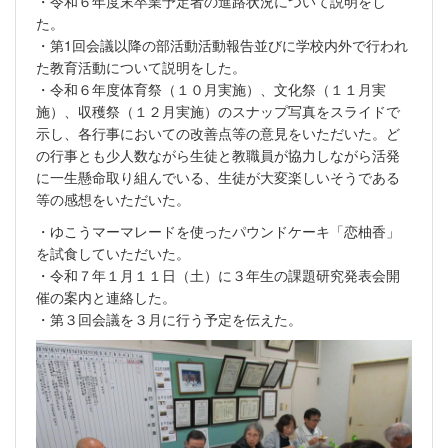
・令和６年度末卒業予定者の進路状況について説明をし
た。
・第1回会議以降の部活動活動報告並びに学校内外で行われ
た教育活動について説明をした。
・令和６年度体育祭（１０月実施）、文化祭（１１月実
施）、収穫祭（１２月実施）のスナップ写真をスライドで
示し、各行事においての改善点等の意見をいただいた。ど
の行事とも少人数ながら生徒と教職員が協力しながら活発
に一生懸命取り組んでいる、生徒が大変楽しいそうである
等の感想をいただいた。
・ゆこうマーマレードを使ったパウンドケーキ「恋柚香」
を試食していただいた。
・令和７年１月１１日（土）に３年生の課題研究発表会開
催の案内と連絡した。
・第３回会議を３月に行う予定を伝えた。