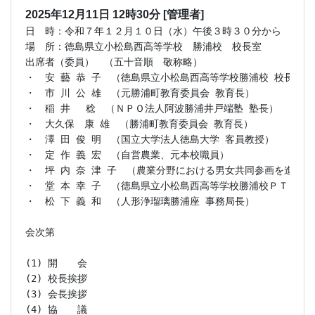
2025年12月11日 12時30分
[管理者]
日　時：令和７年１２月１０日（水）午後３時３０分から

場　所：徳島県立小松島西高等学校　勝浦校　校長室

出席者（委員）　（五十音順　敬称略）

・　安 藝 恭 子　（徳島県立小松島西高等学校勝浦校 校長）

・　市 川 公 雄　（元勝浦町教育委員会 教育長）

・　稲 井 　稔　（ＮＰＯ法人阿波勝浦井戸端塾 塾長）

・　大久保　康 雄　（勝浦町教育委員会 教育長）

・　澤 田 俊 明　（国立大学法人徳島大学 客員教授）

・　定 作 義 宏　（自営農業、元本校職員）

・　坪 内 奈 津 子　（農業分野における男女共同参画を進める
・　堂 本 幸 子　（徳島県立小松島西高等学校勝浦校ＰＴＡ会長
・　松 下 義 和　（人形浄瑠璃勝浦座 事務局長）

会次第

(1) 開　　会

(2) 校長挨拶

(3) 会長挨拶

(4) 協　　議
